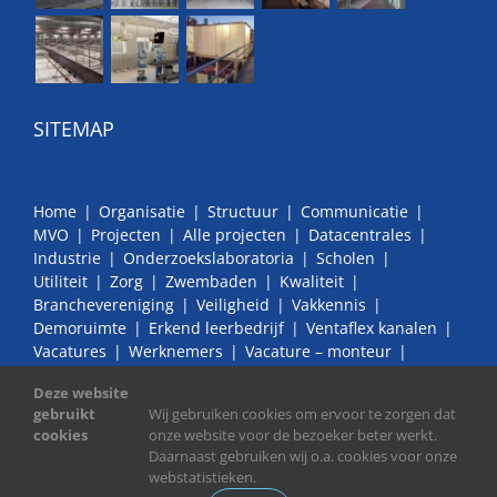
SITEMAP
Home
Organisatie
Structuur
Communicatie
MVO
Projecten
Alle projecten
Datacentrales
Industrie
Onderzoekslaboratoria
Scholen
Utiliteit
Zorg
Zwembaden
Kwaliteit
Branchevereniging
Veiligheid
Vakkennis
Demoruimte
Erkend leerbedrijf
Ventaflex kanalen
Vacatures
Werknemers
Vacature – monteur
Vacature – BIM modelleur / Revit tekenaar
Bedrijven
Deze website
Contact
gebruikt
Wij gebruiken cookies om ervoor te zorgen dat
cookies
onze website voor de bezoeker beter werkt.
Daarnaast gebruiken wij o.a. cookies voor onze
webstatistieken.