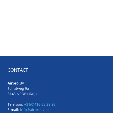
CONTACT
Airpro
BV
Schutweg 9a
5145 NP Waalwijk
Telefoon:
+31(0)416 65 28 93
E-mail:
info@airprobv.nl