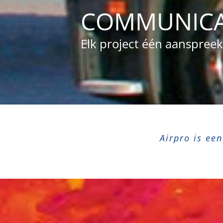
COMMUNICA
Elk project één aanspree
Airpro is ee