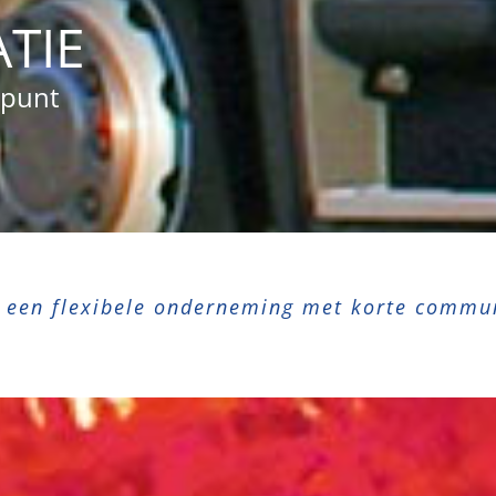
TIE
kpunt
n een flexibele onderneming met korte commun