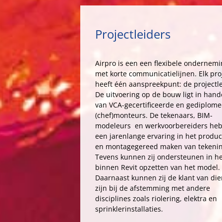
Projectleiders
Airpro is een een flexibele ondernem
met korte communicatielijnen. Elk pro
heeft één aanspreekpunt: de projectle
De uitvoering op de bouw ligt in han
van VCA-gecertificeerde en gediplom
(chef)monteurs. De tekenaars, BIM-
modeleurs en werkvoorbereiders he
een jarenlange ervaring in het produc
en montagegereed maken van tekeni
Tevens kunnen zij ondersteunen in he
binnen Revit opzetten van het model.
Daarnaast kunnen zij de klant van die
zijn bij de afstemming met andere
disciplines zoals riolering, elektra en
sprinklerinstallaties.