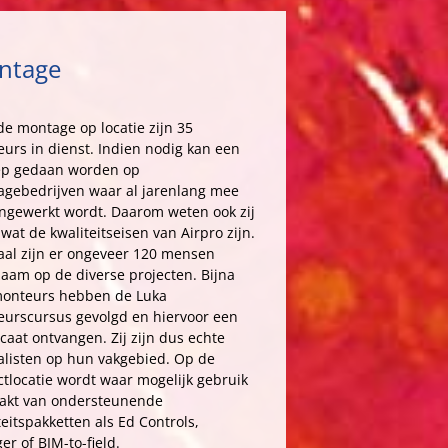
ntage
de montage op locatie zijn 35
urs in dienst. Indien nodig kan een
ep gedaan worden op
gebedrijven waar al jarenlang mee
gewerkt wordt. Daarom weten ook zij
 wat de kwaliteitseisen van Airpro zijn.
taal zijn er ongeveer 120 mensen
aam op de diverse projecten. Bijna
monteurs hebben de Luka
urscursus gevolgd en hiervoor een
ficaat ontvangen. Zij zijn dus echte
alisten op hun vakgebied. Op de
ctlocatie wordt waar mogelijk gebruik
akt van ondersteunende
teitspakketten als Ed Controls,
er of BIM-to-field.