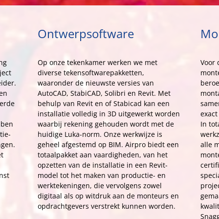
Ontwerpsoftware
Mo
ing
Op onze tekenkamer werken we met
Voor 
ject
diverse tekensoftwarepakketten,
monte
ider.
waaronder de nieuwste versies van
bero
den
AutoCAD, StabiCAD, Solibri en Revit. Met
monta
eerde
behulp van Revit en of Stabicad kan een
samen
installatie volledig in 3D uitgewerkt worden
exact
bben
waarbij rekening gehouden wordt met de
In to
tie-
huidige Luka-norm. Onze werkwijze is
werkz
ngen.
geheel afgestemd op BIM. Airpro biedt een
alle 
t
totaalpakket aan vaardigheden, van het
monte
opzetten van de installatie in een Revit-
certi
nst
model tot het maken van productie- en
speci
werktekeningen, die vervolgens zowel
proje
digitaal als op witdruk aan de monteurs en
gema
opdrachtgevers verstrekt kunnen worden.
kwali
Snagg