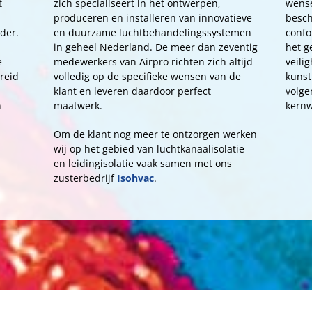
t
zich specialiseert in het ontwerpen,
wense
produceren en installeren van innovatieve
besch
der.
en duurzame luchtbehandelingssystemen
confo
in geheel Nederland. De meer dan zeventig
het g
e
medewerkers van Airpro richten zich altijd
veili
breid
volledig op de specifieke wensen van de
kunst
klant en leveren daardoor perfect
volge
n
maatwerk.
kern
Om de klant nog meer te ontzorgen werken
wij op het gebied van luchtkanaalisolatie
en leidingisolatie vaak samen met ons
zusterbedrijf
Isohvac
.