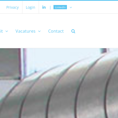
Privacy
Login
|
LinkedIn
it
Vacatures
Contact