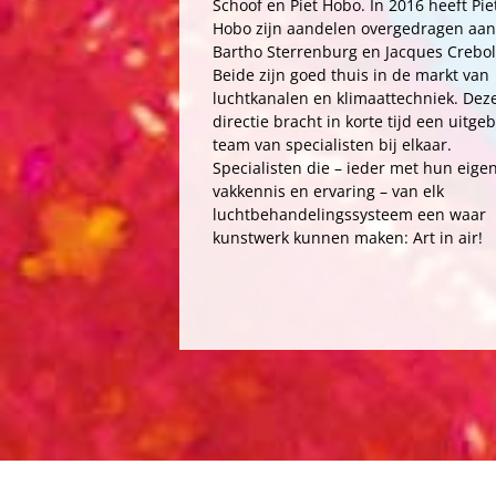
Schoof en Piet Hobo. In 2016 heeft Pie
Hobo zijn aandelen overgedragen aan
Bartho Sterrenburg en Jacques Crebol
Beide zijn goed thuis in de markt van
luchtkanalen en klimaattechniek. Dez
directie bracht in korte tijd een uitge
team van specialisten bij elkaar.
Specialisten die – ieder met hun eige
vakkennis en ervaring – van elk
luchtbehandelingssysteem een waar
kunstwerk kunnen maken: Art in air!