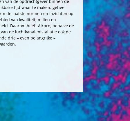
n van de opdrachtgever binnen de
ikbare tijd waar te maken, geheel
rm de laatste normen en inzichten op
ebied van kwaliteit, milieu en
gheid. Daarom heeft Airpro, behalve de
 van de luchtkanalenistallatie ook de
nde drie – even belangrijke –
waarden.