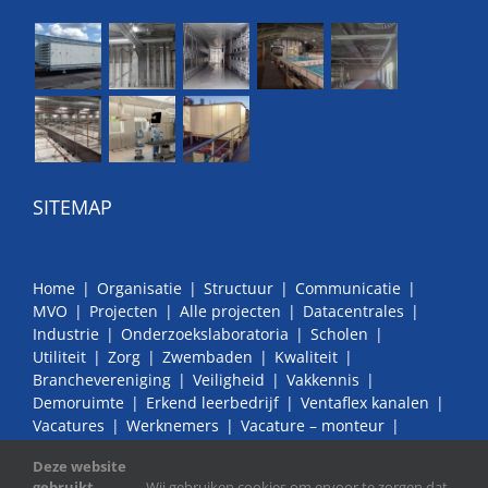
SITEMAP
Home
Organisatie
Structuur
Communicatie
MVO
Projecten
Alle projecten
Datacentrales
Industrie
Onderzoekslaboratoria
Scholen
Utiliteit
Zorg
Zwembaden
Kwaliteit
Branchevereniging
Veiligheid
Vakkennis
Demoruimte
Erkend leerbedrijf
Ventaflex kanalen
Vacatures
Werknemers
Vacature – monteur
Vacature – BIM modelleur / Revit tekenaar
Bedrijven
Deze website
Contact
gebruikt
Wij gebruiken cookies om ervoor te zorgen dat