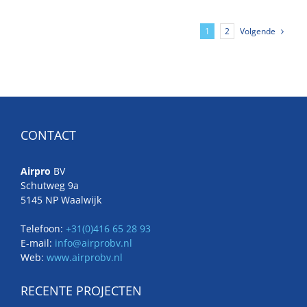
Volgende
1
2
CONTACT
Airpro
BV
Schutweg 9a
5145 NP Waalwijk
Telefoon:
+31(0)416 65 28 93
E-mail:
info@airprobv.nl
Web:
www.airprobv.nl
RECENTE PROJECTEN