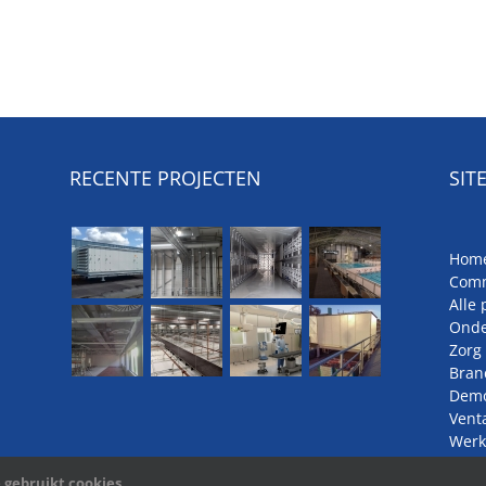
RECENTE PROJECTEN
SIT
Hom
Comm
Alle 
Onde
Zorg
Bran
Demo
Vent
Werk
Vaca
 gebruikt cookies