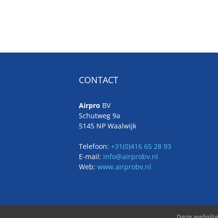
CONTACT
Airpro
BV
Schutweg 9a
5145 NP Waalwijk
Telefoon:
+31(0)416 65 28 93
E-mail:
info@airprobv.nl
Web:
www.airprobv.nl
Deze website