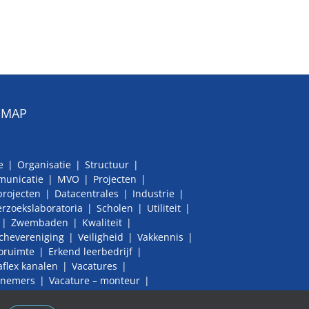
EMAP
e
Organisatie
Structuur
unicatie
MVO
Projecten
projecten
Datacentrales
Industrie
rzoekslaboratoria
Scholen
Utiliteit
Zwembaden
Kwaliteit
chevereniging
Veiligheid
Vakkennis
ruimte
Erkend leerbedrijf
aflex kanalen
Vacatures
nemers
Vacature – monteur
ture – BIM modelleur / Revit tekenaar