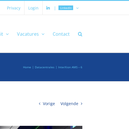
Privacy
Login
|
LinkedIn
it
Vacatures
Contact
Home
Datacentrales
InterXion AMS – 6
Vorige
Volgende